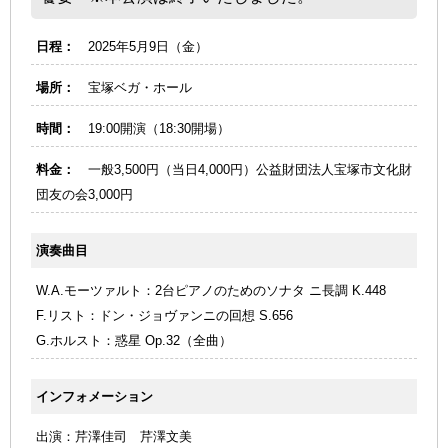
日程：
2025年5月9日（金）
場所：
宝塚ベガ・ホール
時間：
19:00開演（18:30開場）
料金：
一般3,500円（当日4,000円）公益財団法人宝塚市文化財
団友の会3,000円
演奏曲目
W.A.モーツァルト：2台ピアノのためのソナタ ニ長調 K.448
F.リスト：ドン・ジョヴァンニの回想 S.656
G.ホルスト：惑星 Op.32（全曲）
インフォメーション
出演：芹澤佳司 芹澤文美