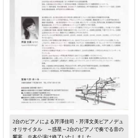
2台のピアノによる芹澤佳司・芹澤文美ピアノデュ
オリサイタル ～惑星～2台のピアノで奏でる音の
饗宴 ※本公演は終了いたしました。