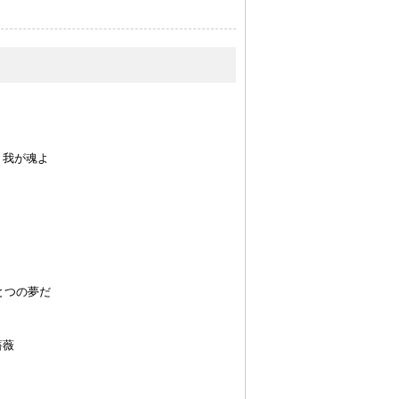
）
憩え、我が魂よ
エ
はひとつの夢だ
薔薇