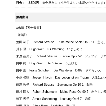
料金：
3,500円 ※全席自由（小学生よりご来場いただけます
演奏曲目
●出演【五十音順】
《独唱》
荒田 祐子 Richard Strauss Ruhe meine Seele Op.27-1 
川下 登 Hugo Wolf Zur Warnung いましめに
未廣 亜矢子 Richard Strauss Cäcilie Op.27-2 ツェツィーリ
田中 純 Hugo Wolf Der Sänger うたびと
田中 勉 Franz Schubert Der Wanderer D489 さすらい人
中嶋 俊晴 Joseph Haydn Das Leben ist ein Traum 人生
藤澤 敦子 Richard Strauss Zueignung Op.10-1 献呈
藤村 匡人 Robert Schumann Meine Rose Op.90-2 わたしの
松下 悦子 Arnold Schönberg Lockung Op.6-7 誘惑
松田 昌恵 Alban Berg Schilflied 葦の歌