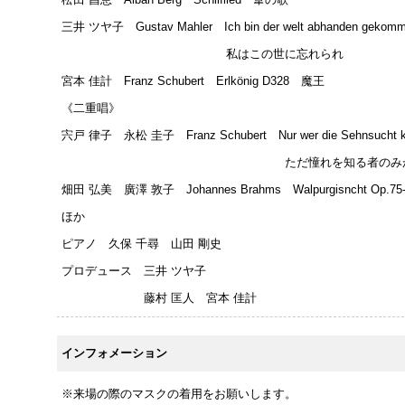
三井 ツヤ子 Gustav Mahler Ich bin der welt abhanden geko
私はこの世に忘れられ
宮本 佳計 Franz Schubert Erlkönig D328 魔王
《二重唱》
宍戸 律子 永松 圭子 Franz Schubert Nur wer die Sehnsucht ke
ただ憧れを知る者のみ
畑田 弘美 廣澤 敦子 Johannes Brahms Walpurgisncht O
ほか
ピアノ 久保 千尋 山田 剛史
プロデュース 三井 ツヤ子
藤村 匡人 宮本 佳計
インフォメーション
※来場の際のマスクの着用をお願いします。