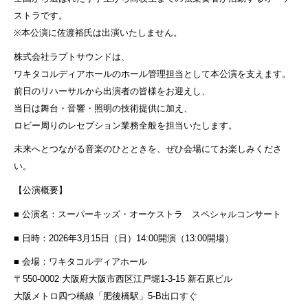
ストラです。
※本公演に佐渡裕氏は出演いたしません。
株式会社ラプトサウンドは、
ワキタコルディアホールのホール管理担当として本公演を支えます。
前日のリハーサルから出演者の皆様をお迎えし、
当日は舞台・音響・照明の技術提供に加え、
ロビー周りのレセプション業務全般を担当いたします。
未来へとつながる音楽のひとときを、ぜひ会場にてお楽しみくださ
い。
【公演概要】
■ 公演名：スーパーキッズ・オーケストラ スペシャルコンサート
■ 日時：2026年3月15日（日）14:00開演（13:00開場）
■ 会場：ワキタコルディアホール
〒550-0002 大阪府大阪市西区江戸堀1-3-15 新石原ビル
大阪メトロ四つ橋線「肥後橋駅」5-B出口すぐ